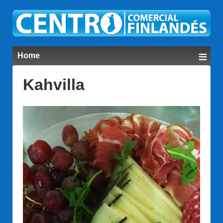
≡
Home
Kahvilla