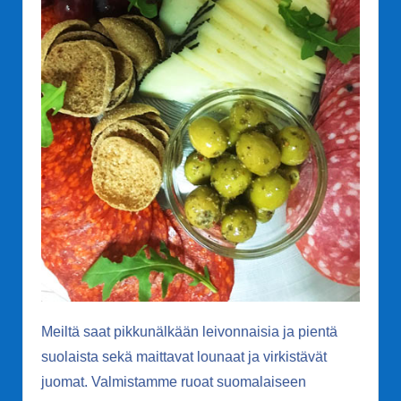
Meiltä saat pikkunälkään leivonnaisia ja pientä
suolaista sekä maittavat lounaat ja virkistävät
juomat. Valmistamme ruoat suomalaiseen