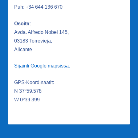
Puh: +34 644 136 670
Osoite:
Avda. Alfredo Nobel 145,
03183 Torrevieja,
Alicante
Sijainti Google mapsissa.
GPS-Koordinaatit:
N 37º59.578
W 0º39.399
betci
betci
hiltonbet
betci
hiltonbet
betbox
betbox
hiltonbet
elexbet
tulipbet
betci
porn watch
elexbet
tulipbet
elexbet
betci
betci
elexbet giriş
tulipbet giriş
elexbet
hiltonbet
betbox
tulipbet
betci
hiltonbet
hiltonbet
betbox
hiltonbet
filmmodu
hiltonbet
betbox
hiltonbet
betbox
adult video
betci
betbox
elexbet
porno
betbox
tulipbet
porno
child porn
betbox
tulipbet
betbox
tulipbet
elexbet
tulipbet
betci
porno
porno
adult video